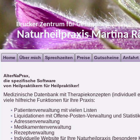
Brucker Zentrum für Gesundheit
Naturheilpraxis Martina R
Home
Über mich
Sprechzeiten
Preise
Gutscheine
Anfahrt
AlterNaPrax,
die spezifische Software
von Heilpraktikern für Heilpraktiker!
Medizinische Datenbank mit Therapiekonzepten (individuell e
viele hilfreiche Funktionen für Ihre Praxis:
Patientenverwaltung mit vielen Listen
Liquidationen mit Offene-Posten-Verwaltung und Statisti
Adressenverwaltung
Medikamentenverwaltung
Rezeptverwaltung
Individuelle Website für Ihre Naturheilpraxis (besondere 