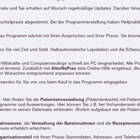
nformativ und Sie erhalten auf Wunsch regelmäßige Updates. Darüber hin
aturheilpraxis abgestimmt. Bei der Programmerstellung haben Heilprakt
Das Programm wächst mit Ihren Ansprüchen und Ihrer Praxis. Sie könne
n Sie viel Zeit und Geld. Halbautomatische Liquidation und die Erfas
are.
Hilfskräfte und Computerneulinge schnell am PC eingearbeitet. Alle P
st lernend. Zusätzlich hat
AlterNaPrax
eine Online-Hilfe eingebaut, di
Ihren Wünschen entsprechend anpassen können.
fe werden für Sie von uns beim Kauf in das Programm eingegeben.
 Hier finden Sie die
Patientenverwaltung
(Patientenkartei) mit Patie
Diagramme und Auswertungen. Hier können Sie z.B. bei Vorhandensein 
enten in seinen Datensatz einbinden. Ähnlich aufgebaut wie die Patie
ahnwesen
, die
Verwaltung der Bareinnahmen
und die
Rezepteverw
axis erheblich erleichtern.
ganisationsteil
mit Ihren Praxis-Stammdaten, Adressen- und Telefonli