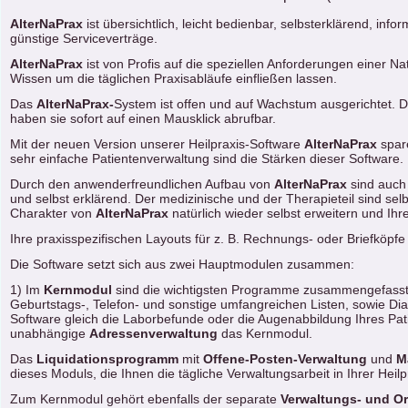
AlterNaPrax
ist übersichtlich, leicht bedienbar, selbsterklärend, i
günstige Serviceverträge.
AlterNaPrax
ist von Profis auf die speziellen Anforderungen einer N
Wissen um die täglichen Praxisabläufe einfließen lassen.
Das
AlterNaPrax-
System ist offen und auf Wachstum ausgerichtet. 
haben sie sofort auf einen Mausklick abrufbar.
Mit der neuen Version unserer Heilpraxis-Software
AlterNaPrax
spare
sehr einfache Patientenverwaltung sind die Stärken dieser Softw
Durch den anwenderfreundlichen Aufbau von
AlterNaPrax
sind auch 
und selbst erklärend. Der medizinische und der Therapieteil sind selb
Charakter von
AlterNaPrax
natürlich wieder selbst erweitern und 
Ihre praxisspezifischen Layouts für z. B. Rechnungs- oder Briefköp
Die Software setzt sich aus zwei Hauptmodulen zusammen:
1) Im
Kernmodul
sind die wichtigsten Programme zusammengefasst.
Geburtstags-, Telefon- und sonstige umfangreichen Listen, sowie 
Software gleich die Laborbefunde oder die Augenabbildung Ihres Pati
unabhängige
Adressenverwaltung
das Kernmodul.
Das
Liquidationsprogramm
mit
Offene-Posten-Verwaltung
und
M
dieses Moduls, die Ihnen die tägliche Verwaltungsarbeit in Ihrer Heilpr
Zum Kernmodul gehört ebenfalls der separate
Verwaltungs- und Or