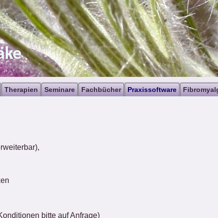
äke
Therapien
Seminare
Fachbücher
Praxissoftware
Fibromyal
rweiterbar),
ken
Konditionen bitte auf Anfrage)