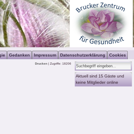
gie
Gedanken
Impressum
Datenschutzerklärung
Cookies
Drucken
| Zugriffe: 18206
Aktuell sind 15 Gäste und
keine Mitglieder online